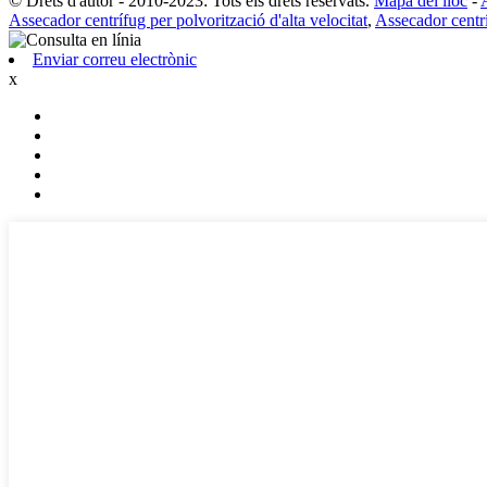
© Drets d'autor - 2010-2023: Tots els drets reservats.
Mapa del lloc
-
Assecador centrífug per polvorització d'alta velocitat
,
Assecador centrí
Enviar correu electrònic
x