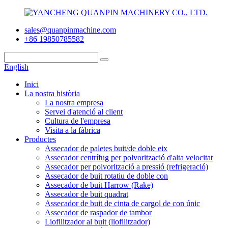
sales@quanpinmachine.com
+86 19850785582
English
Inici
La nostra història
La nostra empresa
Servei d'atenció al client
Cultura de l'empresa
Visita a la fàbrica
Productes
Assecador de paletes buit/de doble eix
Assecador centrífug per polvorització d'alta velocitat
Assecador per polvorització a pressió (refrigeració)
Assecador de buit rotatiu de doble con
Assecador de buit Harrow (Rake)
Assecador de buit quadrat
Assecador de buit de cinta de cargol de con únic
Assecador de raspador de tambor
Liofilitzador al buit (liofilitzador)