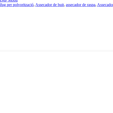
AMP Mòbil
fug per polvorització
,
Assecador de buit
,
assecador de raspa
,
Assecador