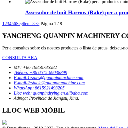
Assecador de buit Harrow (Rake) per a prod
1
2
3
4
5
6
Següent >
>>
Pàgina 1 / 8
YANCHENG QUANPIN MACHINERY CO.
Per a consultes sobre els nostres productes o llista de preus, deixeu-n
CONSULTA ARA
MP: +86 19850785582
Telèfon: +86 0515-69038899
E-mail-1:sales@quanpinmachine.com
E-mail-2:stacie@quanpinmachine.com
WhatsApp: 8615921493205
Lloc web: quanpindrying.en.alibaba.com
Adreça: Província de Jiangsu, Xina.
LLOC WEB MÒBIL