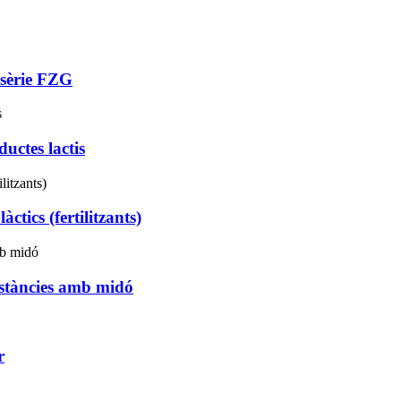
 sèrie FZG
uctes lactis
tics (fertilitzants)
stàncies amb midó
r