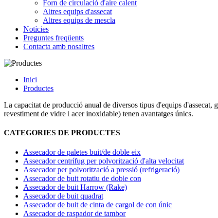
Forn de circulació d'aire calent
Altres equips d'assecat
Altres equips de mescla
Notícies
Preguntes freqüents
Contacta amb nosaltres
Inici
Productes
La capacitat de producció anual de diversos tipus d'equips d'assecat, gr
revestiment de vidre i acer inoxidable) tenen avantatges únics.
CATEGORIES DE PRODUCTES
Assecador de paletes buit/de doble eix
Assecador centrífug per polvorització d'alta velocitat
Assecador per polvorització a pressió (refrigeració)
Assecador de buit rotatiu de doble con
Assecador de buit Harrow (Rake)
Assecador de buit quadrat
Assecador de buit de cinta de cargol de con únic
Assecador de raspador de tambor