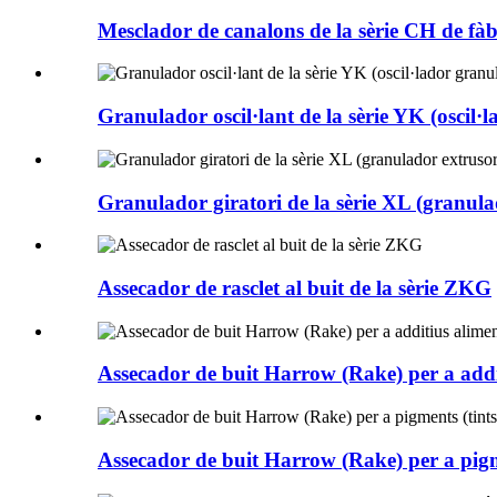
Mesclador de canalons de la sèrie CH de fàb
Granulador oscil·lant de la sèrie YK (oscil·l
Granulador giratori de la sèrie XL (granula
Assecador de rasclet al buit de la sèrie ZKG
Assecador de buit Harrow (Rake) per a addi
Assecador de buit Harrow (Rake) per a pigm