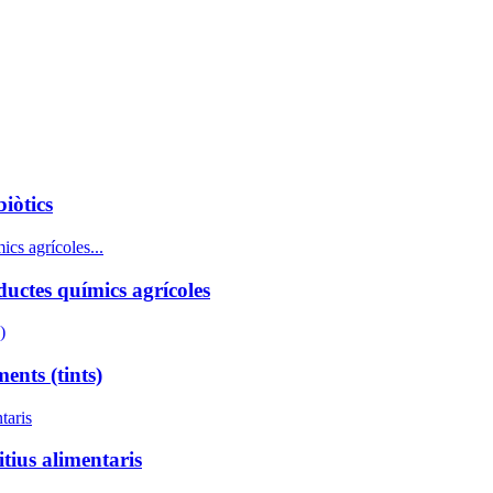
iòtics
uctes químics agrícoles
ents (tints)
tius alimentaris