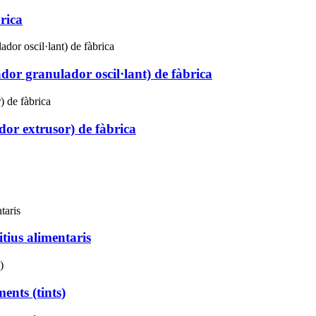
rica
ador granulador oscil·lant) de fàbrica
dor extrusor) de fàbrica
tius alimentaris
ents (tints)