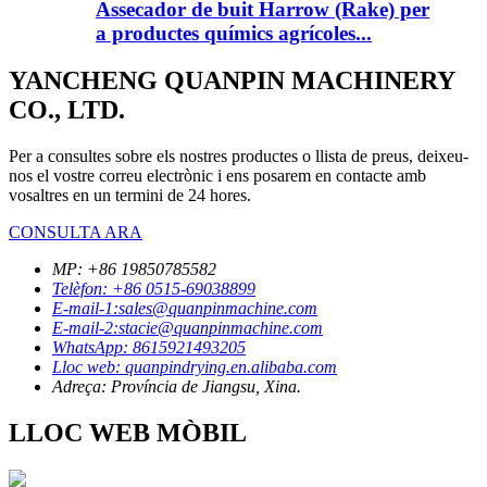
Assecador de buit Harrow (Rake) per
a productes químics agrícoles...
YANCHENG QUANPIN MACHINERY
CO., LTD.
Per a consultes sobre els nostres productes o llista de preus, deixeu-
nos el vostre correu electrònic i ens posarem en contacte amb
vosaltres en un termini de 24 hores.
CONSULTA ARA
MP: +86 19850785582
Telèfon: +86 0515-69038899
E-mail-1:sales@quanpinmachine.com
E-mail-2:stacie@quanpinmachine.com
WhatsApp: 8615921493205
Lloc web: quanpindrying.en.alibaba.com
Adreça: Província de Jiangsu, Xina.
LLOC WEB MÒBIL