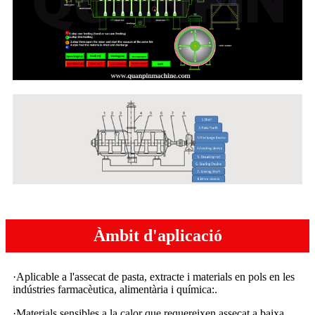
Àmbit d'aplicació
·Aplicable a l'assecat de pasta, extracte i materials en pols en les
indústries farmacèutica, alimentària i química:.
·Materials sensibles a la calor que requereixen assecat a baixa