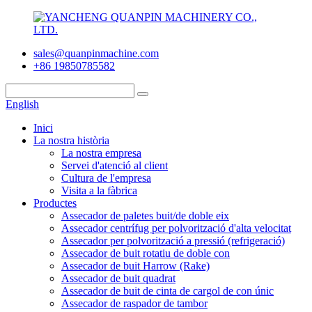
sales@quanpinmachine.com
+86 19850785582
English
Inici
La nostra història
La nostra empresa
Servei d'atenció al client
Cultura de l'empresa
Visita a la fàbrica
Productes
Assecador de paletes buit/de doble eix
Assecador centrífug per polvorització d'alta velocitat
Assecador per polvorització a pressió (refrigeració)
Assecador de buit rotatiu de doble con
Assecador de buit Harrow (Rake)
Assecador de buit quadrat
Assecador de buit de cinta de cargol de con únic
Assecador de raspador de tambor