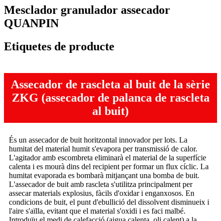
Mesclador granulador assecador
QUANPIN
Etiquetes de producte
Assecador de rascleta al buit de la sèrie
ZKG (assecador de palanca de rascleta
al buit)
És un assecador de buit horitzontal innovador per lots. La
humitat del material humit s'evapora per transmissió de calor.
L'agitador amb escombreta eliminarà el material de la superfície
calenta i es mourà dins del recipient per formar un flux cíclic. La
humitat evaporada es bombarà mitjançant una bomba de buit.
L'assecador de buit amb rascleta s'utilitza principalment per
assecar materials explosius, fàcils d'oxidar i enganxosos. En
condicions de buit, el punt d'ebullició del dissolvent disminueix i
l'aire s'aïlla, evitant que el material s'oxidi i es faci malbé.
Introduïu el medi de calefacció (aigua calenta, oli calent) a la