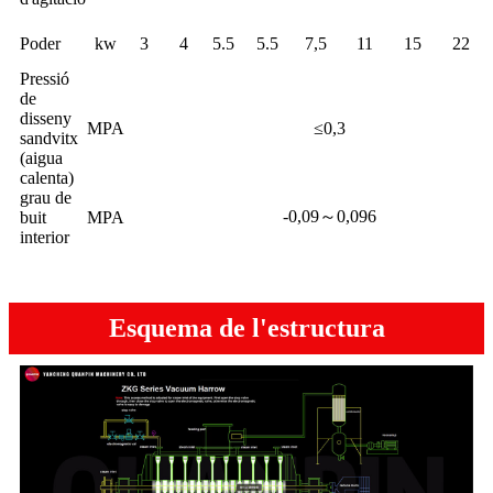
Poder
kw
3
4
5.5
5.5
7,5
11
15
22
Pressió
de
disseny
MPA
≤0,3
sandvitx
(aigua
calenta)
grau de
-0,09～0,096
buit
MPA
interior
Esquema de l'estructura