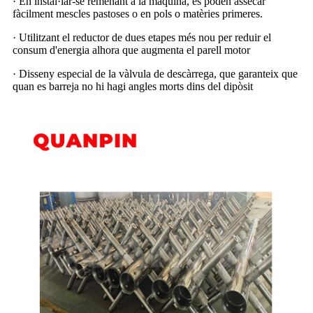
· En instal·lar-se remenant a la màquina, es poden assecar
fàcilment mescles pastoses o en pols o matèries primeres.
· Utilitzant el reductor de dues etapes més nou per reduir el
consum d'energia alhora que augmenta el parell motor
· Disseny especial de la vàlvula de descàrrega, que garanteix que
quan es barreja no hi hagi angles morts dins del dipòsit