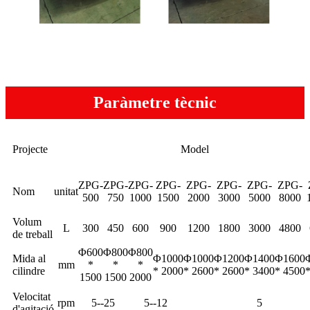
Paràmetre tècnic
Projecte
Model
ZPG-
ZPG-
ZPG-
ZPG-
ZPG-
ZPG-
ZPG-
ZPG-
Nom
unitat
500
750
1000
1500
2000
3000
5000
8000
Volum
L
300
450
600
900
1200
1800
3000
4800
de treball
Φ600
Φ800
Φ800
Mida al
Φ1000
Φ1000
Φ1200
Φ1400
Φ1600
mm
*
*
*
cilindre
* 2000
* 2600
* 2600
* 3400
* 4500
1500
1500
2000
Velocitat
rpm
5--25
5--12
5
d'agitació