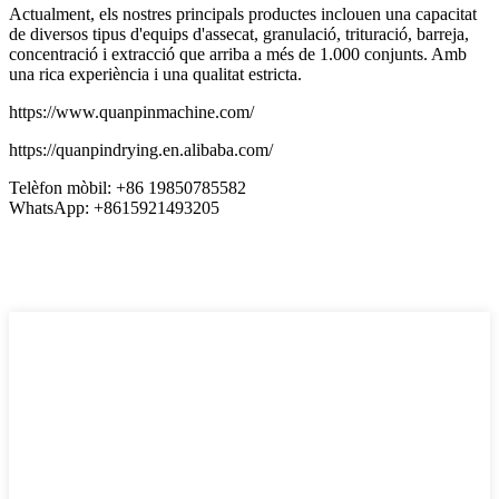
Actualment, els nostres principals productes inclouen una capacitat
de diversos tipus d'equips d'assecat, granulació, trituració, barreja,
concentració i extracció que arriba a més de 1.000 conjunts. Amb
una rica experiència i una qualitat estricta.
https://www.quanpinmachine.com/
https://quanpindrying.en.alibaba.com/
Telèfon mòbil: +86 19850785582
WhatsApp: +8615921493205