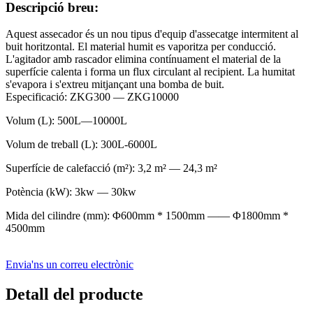
Descripció breu:
Aquest assecador és un nou tipus d'equip d'assecatge intermitent al
buit horitzontal. El material humit es vaporitza per conducció.
L'agitador amb rascador elimina contínuament el material de la
superfície calenta i forma un flux circulant al recipient. La humitat
s'evapora i s'extreu mitjançant una bomba de buit.
Especificació: ZKG300 — ZKG10000
Volum (L): 500L—10000L
Volum de treball (L): 300L-6000L
Superfície de calefacció (m²): 3,2 m² — 24,3 m²
Potència (kW): 3kw — 30kw
Mida del cilindre (mm): Φ600mm * 1500mm —— Φ1800mm *
4500mm
Envia'ns un correu electrònic
Detall del producte