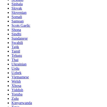
Sinhala
Slovak
Slovenian
Somali
Samoan
Scots Gaelic
Shona
Sindhi
Sundanese
Swahili
Tajik
Tamil
Telugu
Thai
Ukrainian
Urdu
Uzbek
Vietnamese
Welsh
Xhosa
Yiddish
Yoruba
Zulu
Kinyarwanda