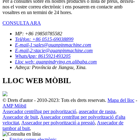
Per a consultes sobre els nostres productes o llista de preus, deixeu-
nos el vostre correu electrònic i ens posarem en contacte amb
vosaltres en un termini de 24 hores.
CONSULTA ARA
MP: +86 19850785582
Telèfon: +86 0515-69038899
E-mail-1:sales@quanpinmachine.com
E-mail-2:stacie@quanpinmachine.com
WhatsApp: 8615921493205
Lloc web: quanpindrying.en.alibaba.com
Adreça: Província de Jiangsu, Xina.
LLOC WEB MÒBIL
© Drets d'autor - 2010-2023: Tots els drets reservats.
Mapa del lloc
-
AMP Mòbil
Assecador centrífug per polvorització
,
assecador de raspa
,
Assecador de buit
,
Assecador centrífug per polvorització d'alta
velocitat
,
Assecador per polvorització a pressió
,
Assecador de
tambor al buit
,
Enviar correu electrònic