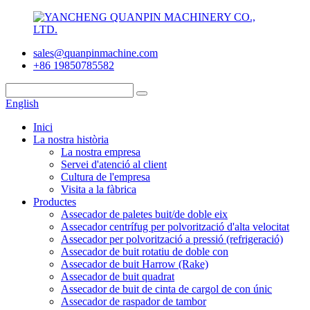
sales@quanpinmachine.com
+86 19850785582
English
Inici
La nostra història
La nostra empresa
Servei d'atenció al client
Cultura de l'empresa
Visita a la fàbrica
Productes
Assecador de paletes buit/de doble eix
Assecador centrífug per polvorització d'alta velocitat
Assecador per polvorització a pressió (refrigeració)
Assecador de buit rotatiu de doble con
Assecador de buit Harrow (Rake)
Assecador de buit quadrat
Assecador de buit de cinta de cargol de con únic
Assecador de raspador de tambor