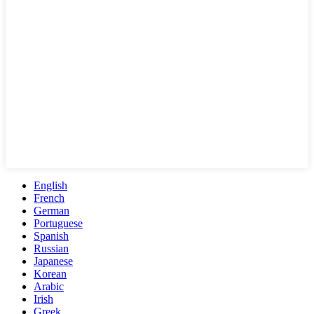
English
French
German
Portuguese
Spanish
Russian
Japanese
Korean
Arabic
Irish
Greek