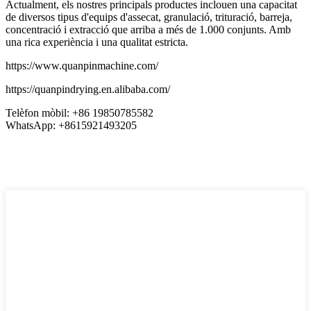
Actualment, els nostres principals productes inclouen una capacitat
de diversos tipus d'equips d'assecat, granulació, trituració, barreja,
concentració i extracció que arriba a més de 1.000 conjunts. Amb
una rica experiència i una qualitat estricta.
https://www.quanpinmachine.com/
https://quanpindrying.en.alibaba.com/
Telèfon mòbil: +86 19850785582
WhatsApp: +8615921493205