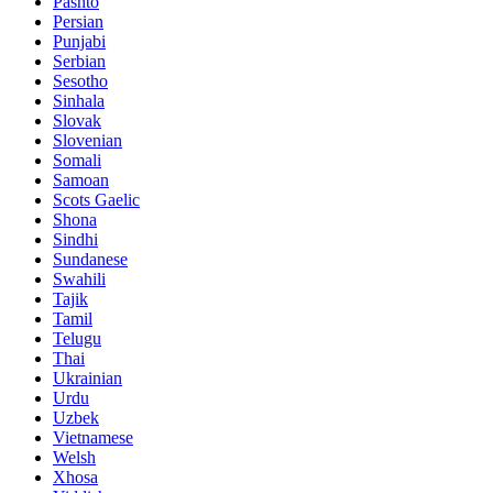
Pashto
Persian
Punjabi
Serbian
Sesotho
Sinhala
Slovak
Slovenian
Somali
Samoan
Scots Gaelic
Shona
Sindhi
Sundanese
Swahili
Tajik
Tamil
Telugu
Thai
Ukrainian
Urdu
Uzbek
Vietnamese
Welsh
Xhosa