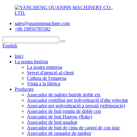
sales@quanpinmachine.com
+86 19850785582
English
Inici
La nostra història
La nostra empresa
Servei d'atenció al client
Cultura de l'empresa
Visita a la fàbrica
Productes
Assecador de paletes buit/de doble eix
Assecador centrífug per polvorització d'alta velocitat
Assecador per polvorització a pressió (refrigeració)
Assecador de buit rotatiu de doble con
Assecador de buit Harrow (Rake)
Assecador de buit quadrat
Assecador de buit de cinta de cargol de con únic
Assecador de raspador de tambor