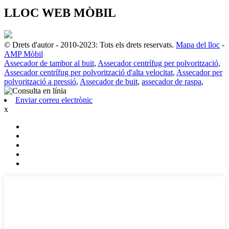
LLOC WEB MÒBIL
© Drets d'autor - 2010-2023: Tots els drets reservats.
Mapa del lloc
-
AMP Mòbil
Assecador de tambor al buit
,
Assecador centrífug per polvorització
,
Assecador centrífug per polvorització d'alta velocitat
,
Assecador per
polvorització a pressió
,
Assecador de buit
,
assecador de raspa
,
Enviar correu electrònic
x