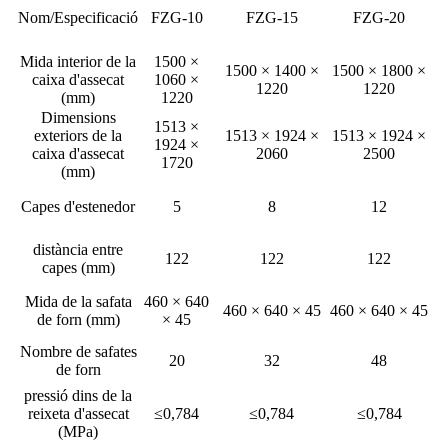
Nom/Especificació
FZG-10
FZG-15
FZG-20
Mida interior de la
1500 ×
1500 × 1400 ×
1500 × 1800 ×
caixa d'assecat
1060 ×
1220
1220
(mm)
1220
Dimensions
1513 ×
exteriors de la
1513 × 1924 ×
1513 × 1924 ×
1924 ×
caixa d'assecat
2060
2500
1720
(mm)
Capes d'estenedor
5
8
12
distància entre
122
122
122
capes (mm)
Mida de la safata
460 × 640
460 × 640 × 45
460 × 640 × 45
de forn (mm)
× 45
Nombre de safates
20
32
48
de forn
pressió dins de la
reixeta d'assecat
≤0,784
≤0,784
≤0,784
(MPa)