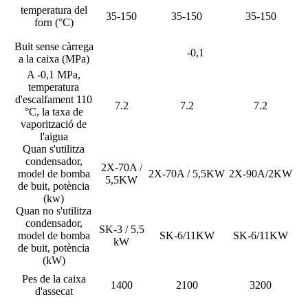
temperatura del
35-150
35-150
35-150
forn (°C)
Buit sense càrrega
-0,1
a la caixa (MPa)
A -0,1 MPa,
temperatura
d'escalfament 110
7.2
7.2
7.2
°C, la taxa de
vaporització de
l'aigua
Quan s'utilitza
condensador,
2X-70A /
model de bomba
2X-70A / 5,5KW
2X-90A/2KW
5,5KW
de buit, potència
(kw)
Quan no s'utilitza
condensador,
SK-3 / 5,5
model de bomba
SK-6/11KW
SK-6/11KW
kW
de buit, potència
(kW)
Pes de la caixa
1400
2100
3200
d'assecat