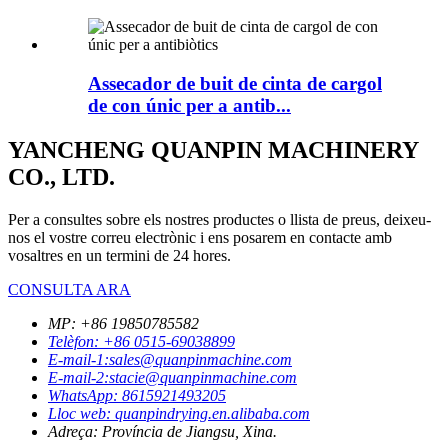
Assecador de buit de cinta de cargol
de con únic per a antib...
YANCHENG QUANPIN MACHINERY
CO., LTD.
Per a consultes sobre els nostres productes o llista de preus, deixeu-
nos el vostre correu electrònic i ens posarem en contacte amb
vosaltres en un termini de 24 hores.
CONSULTA ARA
MP: +86 19850785582
Telèfon: +86 0515-69038899
E-mail-1:sales@quanpinmachine.com
E-mail-2:stacie@quanpinmachine.com
WhatsApp: 8615921493205
Lloc web: quanpindrying.en.alibaba.com
Adreça: Província de Jiangsu, Xina.