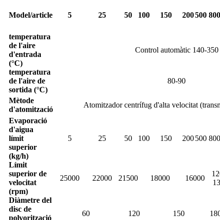
Model/article
5
25
50
100
150
200
500
80
temperatura
de l'aire
Control automàtic 140-350
d'entrada
(°C)
temperatura
de l'aire de
80-90
sortida (°C)
Mètode
Atomitzador centrífug d'alta velocitat (tran
d'atomització
Evaporació
d'aigua
límit
5
25
50
100
150
200
500
80
superior
(kg/h)
Límit
superior de
12
25000
22000
21500
18000
16000
velocitat
1
(rpm)
Diàmetre del
disc de
60
120
150
18
polvorització