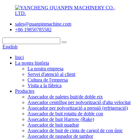
sales@quanpinmachine.com
+86 19850785582
English
Inici
La nostra història
La nostra empresa
Servei d'atenció al client
Cultura de l'empresa
Visita a la fàbrica
Productes
Assecador de paletes buit/de doble eix
Assecador centrífug per polvorització d'alta velocitat
Assecador per polvorització a pressió (refrigeració)
Assecador de buit rotatiu de doble con
Assecador de buit Harrow (Rake)
Assecador de buit quadrat
Assecador de buit de cinta de cargol de con únic
Assecador de raspador de tambor