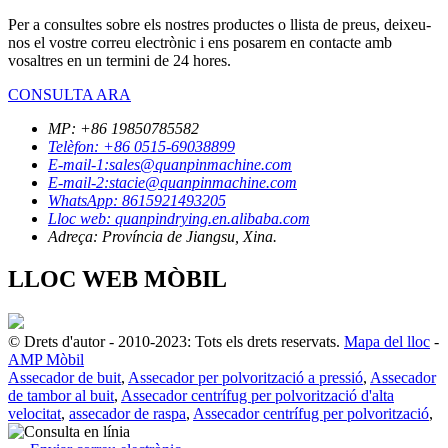
Per a consultes sobre els nostres productes o llista de preus, deixeu-
nos el vostre correu electrònic i ens posarem en contacte amb
vosaltres en un termini de 24 hores.
CONSULTA ARA
MP: +86 19850785582
Telèfon: +86 0515-69038899
E-mail-1:sales@quanpinmachine.com
E-mail-2:stacie@quanpinmachine.com
WhatsApp: 8615921493205
Lloc web: quanpindrying.en.alibaba.com
Adreça: Província de Jiangsu, Xina.
LLOC WEB MÒBIL
© Drets d'autor - 2010-2023: Tots els drets reservats.
Mapa del lloc
-
AMP Mòbil
Assecador de buit
,
Assecador per polvorització a pressió
,
Assecador
de tambor al buit
,
Assecador centrífug per polvorització d'alta
velocitat
,
assecador de raspa
,
Assecador centrífug per polvorització
,