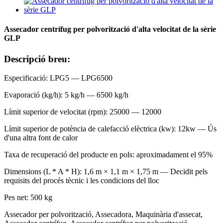
Assecador centrífug per polvorització d'alta velocitat de la sèrie
GLP
Descripció breu:
Especificació: LPG5 — LPG6500
Evaporació (kg/h): 5 kg/h — 6500 kg/h
Límit superior de velocitat (rpm): 25000 — 12000
Límit superior de potència de calefacció elèctrica (kw): 12kw — Ús
d'una altra font de calor
Taxa de recuperació del producte en pols: aproximadament el 95%
Dimensions (L * A * H): 1,6 m × 1,1 m × 1,75 m — Decidit pels
requisits del procés tècnic i les condicions del lloc
Pes net: 500 kg
Assecador per polvorització, Assecadora, Maquinària d'assecat,