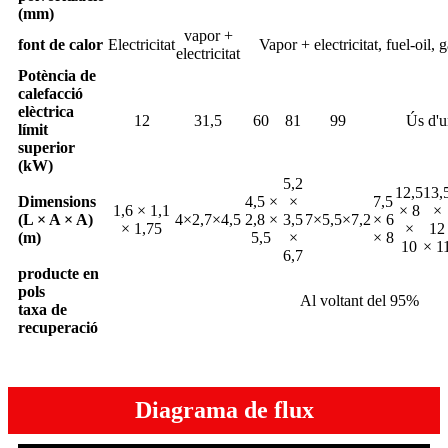
(mm)
vapor +
font de calor
Electricitat
Vapor + electricitat, fuel-oil, 
electricitat
Potència de
calefacció
elèctrica
12
31,5
60
81
99
Ús d'u
límit
superior
(kW)
5,2
12,5
13,
Dimensions
4,5 ×
×
7,5
1,6 × 1,1
× 8
×
(L × A × A)
4×2,7×4,5
2,8 ×
3,5
7×5,5×7,2
× 6
× 1,75
×
12
(m)
5,5
×
× 8
10
× 1
6,7
producte en
pols
Al voltant del 95%
taxa de
recuperació
Diagrama de flux