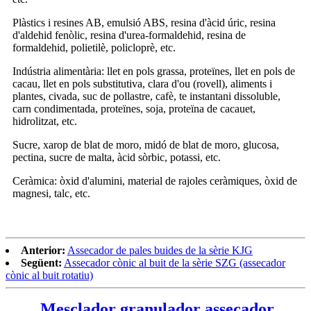
Plàstics i resines AB, emulsió ABS, resina d'àcid úric, resina
d'aldehid fenòlic, resina d'urea-formaldehid, resina de
formaldehid, polietilè, policloprè, etc.
Indústria alimentària: llet en pols grassa, proteïnes, llet en pols de
cacau, llet en pols substitutiva, clara d'ou (rovell), aliments i
plantes, civada, suc de pollastre, cafè, te instantani dissoluble,
carn condimentada, proteïnes, soja, proteïna de cacauet,
hidrolitzat, etc.
Sucre, xarop de blat de moro, midó de blat de moro, glucosa,
pectina, sucre de malta, àcid sòrbic, potassi, etc.
Ceràmica: òxid d'alumini, material de rajoles ceràmiques, òxid de
magnesi, talc, etc.
Anterior:
Assecador de pales buides de la sèrie KJG
Següent:
Assecador cònic al buit de la sèrie SZG (assecador
cònic al buit rotatiu)
Mesclador granulador assecador