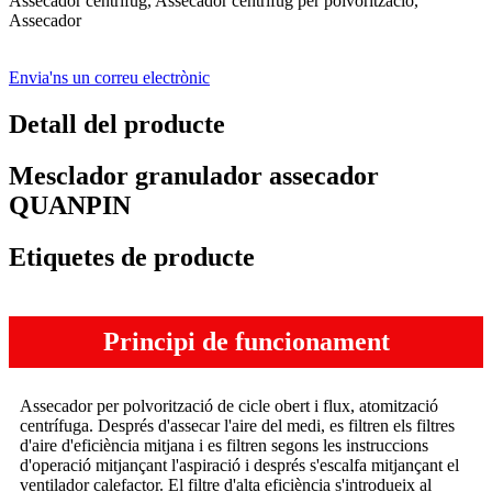
Assecador centrífug, Assecador centrífug per polvorització,
Assecador
Envia'ns un correu electrònic
Detall del producte
Mesclador granulador assecador
QUANPIN
Etiquetes de producte
Principi de funcionament
Assecador per polvorització de cicle obert i flux, atomització
centrífuga. Després d'assecar l'aire del medi, es filtren els filtres
d'aire d'eficiència mitjana i es filtren segons les instruccions
d'operació mitjançant l'aspiració i després s'escalfa mitjançant el
ventilador calefactor. El filtre d'alta eficiència s'introdueix al